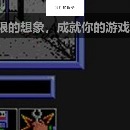
我们的服务
发现BG大游官网登录