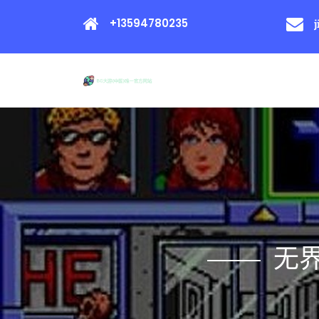
+13594780235
沉