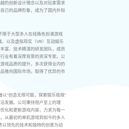
卓越的创新设计理念以及对玩家需求
了自己的品牌形象，成为了国内外知
不限于大型多人在线角色扮演游戏
戏、以及虚拟现实（VR）互动娱乐
验丰富、技术精湛的研发团队，成员
戏行业有着深厚背景的资深专家。公
与游戏品质的提升，多次获得业内的
产品推向国际市场，取得了优异的市
台
以“创造无限可能，探索娱乐极限”
前沿发展。公司秉持用户至上的理
断优化和更新游戏内容，力求为每一
验。从最初的单机游戏到如今的多人
终以领先的技术和独特的创意为动