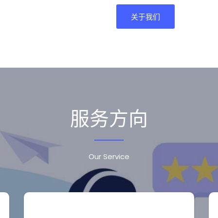
关于我们
服务方向
Our Service