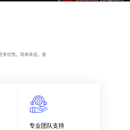
竞争优势。简单来说，我
专业团队支持