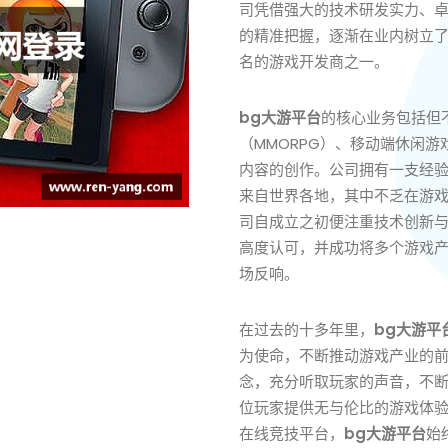
司凭借强大的技术研发实力、
的精准把握，逐渐在业内树立
名的游戏开发商之一。
bg大游平台
的核心业务包括但
（MMORPG）、移动端休闲游
内容的创作。公司拥有一支经
来自世界各地，其中不乏在游
司自成立之初便注重技术创新
高度认可，并成功将多个游戏
场反响。
在过去的十多年里，
bg大游平
为使命，不断推动游戏产业的
念，充分听取玩家的声音，不
位玩家提供无与伦比的游戏体
在线竞技平台，
bg大游平台
始