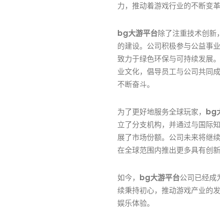
力，推动着游戏行业的不断变
bg大游平台
除了注重技术创新
的建设。公司积极参与公益事
致力于绿色环保与可持续发展。
业文化，倡导员工与公司共同
不断奋斗。
为了更好地服务全球玩家，
bg
立了分支机构，并通过与国际
展了市场份额。公司未来将继
在全球范围内推出更多具有创
如今，
bg大游平台
公司已经成
续秉持初心，推动游戏产业的
娱乐体验。