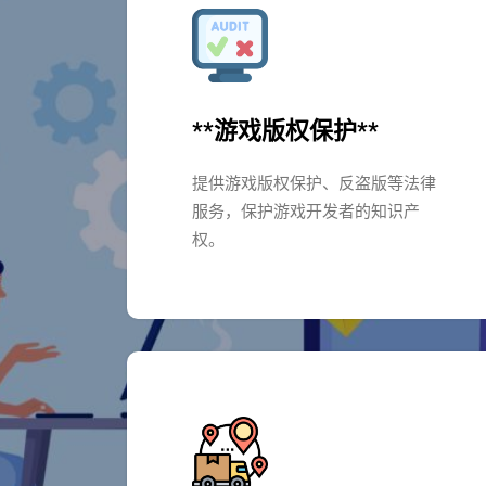
**游戏版权保护**
提供游戏版权保护、反盗版等法律
服务，保护游戏开发者的知识产
权。